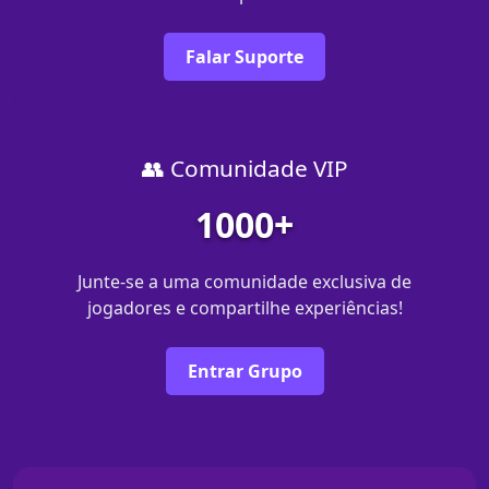
Falar Suporte
👥 Comunidade VIP
1000+
Junte-se a uma comunidade exclusiva de
jogadores e compartilhe experiências!
Entrar Grupo