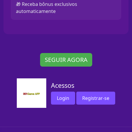
🎁 Receba bônus exclusivos
automaticamente
SEGUIR AGORA
Acessos
Login
Registrar-se