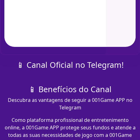
📱 Canal Oficial no Telegram!
📱 Benefícios do Canal
Descubra as vantagens de seguir a 001Game APP no
Telegram
Como plataforma profissional de entretenimento
online, a 001Game APP protege seus fundos e atende a
todas as suas necessidades de jogo com a 001Game