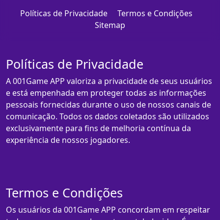
Políticas de Privacidade
Termos e Condições
Sitemap
Políticas de Privacidade
A 001Game APP valoriza a privacidade de seus usuários
e está empenhada em proteger todas as informações
pessoais fornecidas durante o uso de nossos canais de
comunicação. Todos os dados coletados são utilizados
exclusivamente para fins de melhoria contínua da
experiência de nossos jogadores.
Termos e Condições
Os usuários da 001Game APP concordam em respeitar