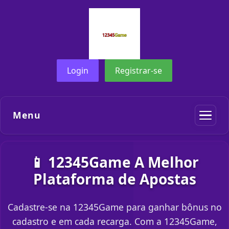
Login
Registrar-se
Menu
📱 12345Game A Melhor
Plataforma de Apostas
Cadastre-se na 12345Game para ganhar bônus no
cadastro e em cada recarga. Com a 12345Game,