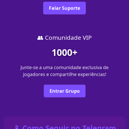
Falar Suporte
👥 Comunidade VIP
1000+
Junte-se a uma comunidade exclusiva de
jogadores e compartilhe experiências!
Entrar Grupo
📱 Como Seguir no Telegram