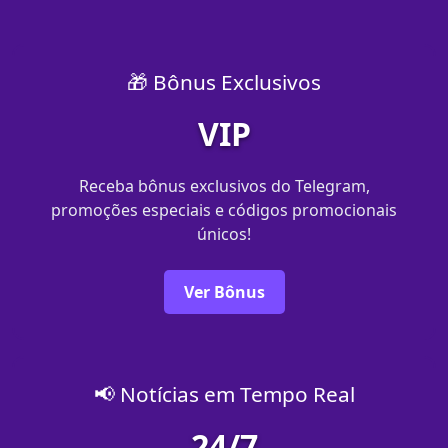
🎁 Bônus Exclusivos
VIP
Receba bônus exclusivos do Telegram,
promoções especiais e códigos promocionais
únicos!
Ver Bônus
📢 Notícias em Tempo Real
24/7