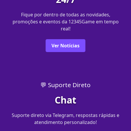
Fique por dentro de todas as novidades,
promoções e eventos da 12345Game em tempo
real!
Ver Notícias
💬 Suporte Direto
Chat
Suporte direto via Telegram, respostas rápidas e
atendimento personalizado!