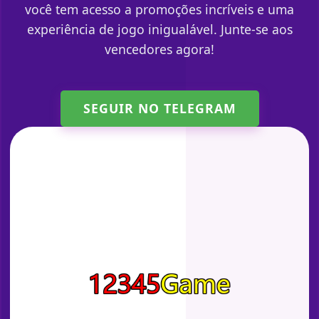
você tem acesso a promoções incríveis e uma
experiência de jogo inigualável. Junte-se aos
vencedores agora!
SEGUIR NO TELEGRAM