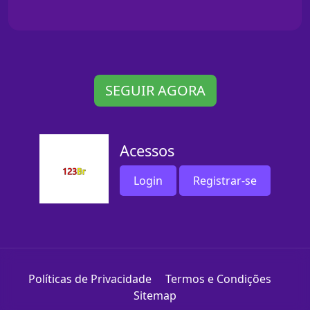
SEGUIR AGORA
Acessos
Login
Registrar-se
Políticas de Privacidade
Termos e Condições
Sitemap