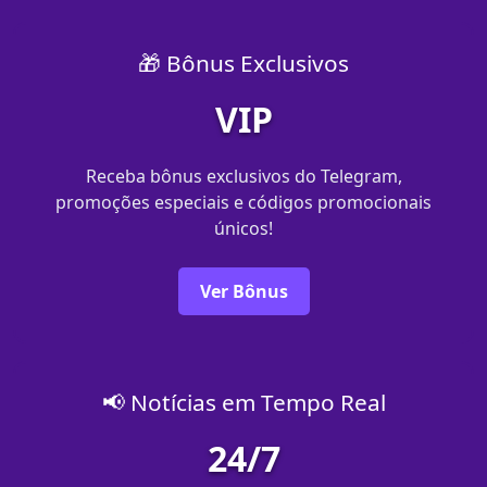
🎁 Bônus Exclusivos
VIP
Receba bônus exclusivos do Telegram,
promoções especiais e códigos promocionais
únicos!
Ver Bônus
📢 Notícias em Tempo Real
24/7