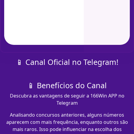
📱 Canal Oficial no Telegram!
📱 Benefícios do Canal
Descubra as vantagens de seguir a 166Win APP no
Telegram
Analisando concursos anteriores, alguns números
aparecem com mais frequência, enquanto outros são
mais raros. Isso pode influenciar na escolha dos