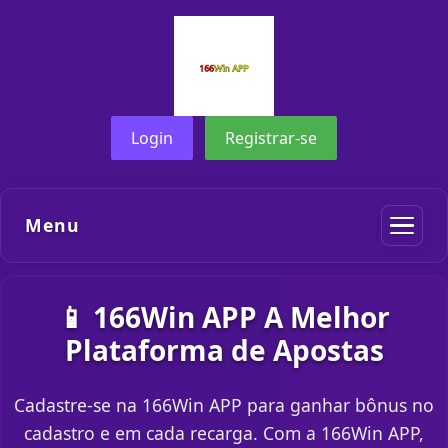
Login
Registrar-se
Menu
📱 166Win APP A Melhor
Plataforma de Apostas
Cadastre-se na 166Win APP para ganhar bônus no
cadastro e em cada recarga. Com a 166Win APP,