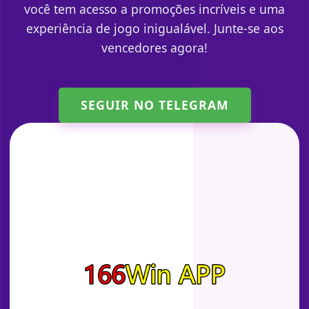
você tem acesso a promoções incríveis e uma
experiência de jogo inigualável. Junte-se aos
vencedores agora!
SEGUIR NO TELEGRAM