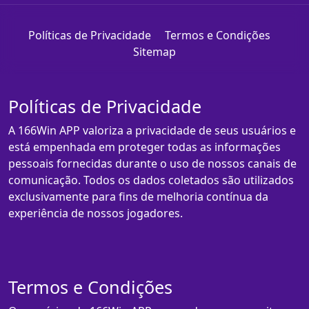
Políticas de Privacidade
Termos e Condições
Sitemap
Políticas de Privacidade
A 166Win APP valoriza a privacidade de seus usuários e
está empenhada em proteger todas as informações
pessoais fornecidas durante o uso de nossos canais de
comunicação. Todos os dados coletados são utilizados
exclusivamente para fins de melhoria contínua da
experiência de nossos jogadores.
Termos e Condições