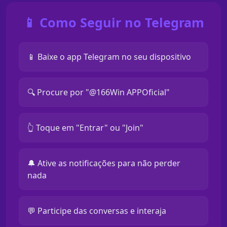
📱 Como Seguir no Telegram
📱 Baixe o app Telegram no seu dispositivo
🔍 Procure por "@166Win APPOficial"
👆 Toque em "Entrar" ou "Join"
🔔 Ative as notificações para não perder
nada
💬 Participe das conversas e interaja