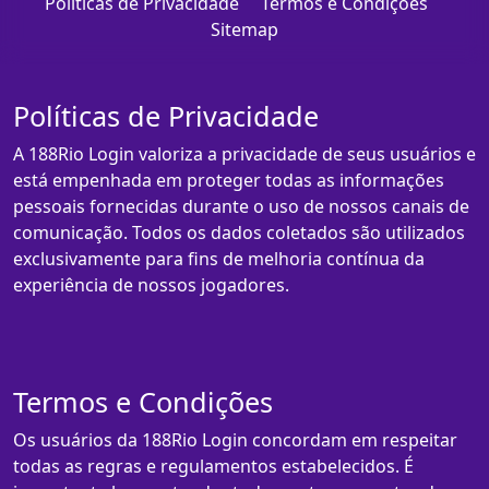
Políticas de Privacidade
Termos e Condições
Sitemap
Políticas de Privacidade
A 188Rio Login valoriza a privacidade de seus usuários e
está empenhada em proteger todas as informações
pessoais fornecidas durante o uso de nossos canais de
comunicação. Todos os dados coletados são utilizados
exclusivamente para fins de melhoria contínua da
experiência de nossos jogadores.
Termos e Condições
Os usuários da 188Rio Login concordam em respeitar
todas as regras e regulamentos estabelecidos. É