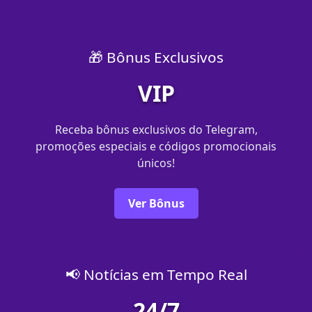
🎁 Bônus Exclusivos
VIP
Receba bônus exclusivos do Telegram,
promoções especiais e códigos promocionais
únicos!
Ver Bônus
📢 Notícias em Tempo Real
24/7