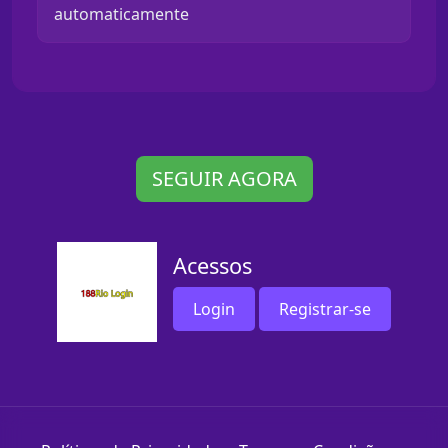
automaticamente
SEGUIR AGORA
Acessos
Login
Registrar-se