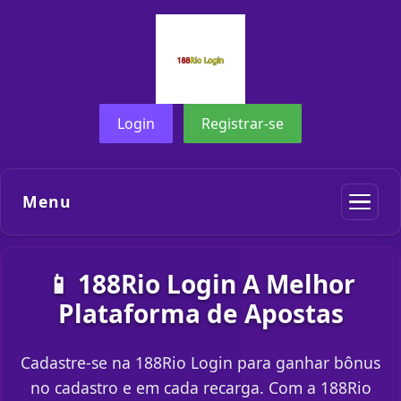
Login
Registrar-se
Menu
📱 188Rio Login A Melhor
Plataforma de Apostas
Cadastre-se na 188Rio Login para ganhar bônus
no cadastro e em cada recarga. Com a 188Rio