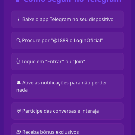
📱 Baixe o app Telegram no seu dispositivo
🔍 Procure por "@188Rio LoginOficial"
👆 Toque em "Entrar" ou "Join"
🔔 Ative as notificações para não perder
nada
💬 Participe das conversas e interaja
🎁 Receba bônus exclusivos