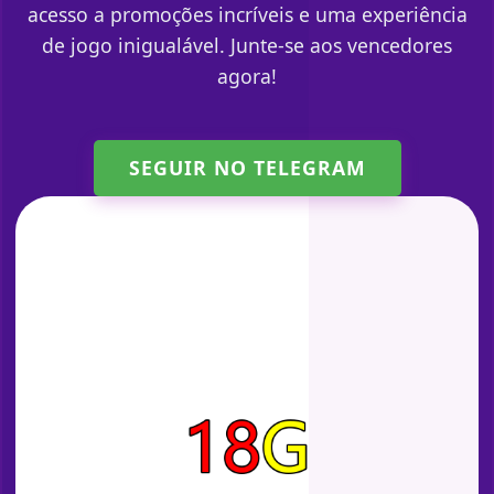
acesso a promoções incríveis e uma experiência
de jogo inigualável. Junte-se aos vencedores
agora!
SEGUIR NO TELEGRAM