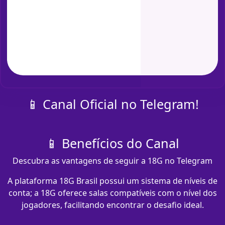
📱 Canal Oficial no Telegram!
📱 Benefícios do Canal
Descubra as vantagens de seguir a 18G no Telegram
A plataforma 18G Brasil possui um sistema de níveis de
conta; a 18G oferece salas compatíveis com o nível dos
jogadores, facilitando encontrar o desafio ideal.