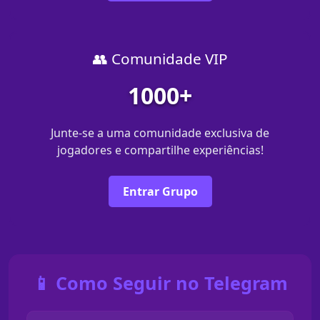
👥 Comunidade VIP
1000+
Junte-se a uma comunidade exclusiva de
jogadores e compartilhe experiências!
Entrar Grupo
📱 Como Seguir no Telegram