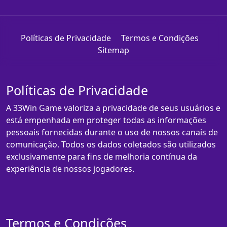
Políticas de Privacidade
Termos e Condições
Sitemap
Políticas de Privacidade
A 33Win Game valoriza a privacidade de seus usuários e
está empenhada em proteger todas as informações
pessoais fornecidas durante o uso de nossos canais de
comunicação. Todos os dados coletados são utilizados
exclusivamente para fins de melhoria contínua da
experiência de nossos jogadores.
Termos e Condições