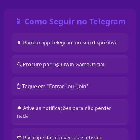
📱 Como Seguir no Telegram
📱 Baixe o app Telegram no seu dispositivo
🔍 Procure por "@33Win GameOficial"
👆 Toque em "Entrar" ou "Join"
🔔 Ative as notificações para não perder
nada
💬 Participe das conversas e interaja