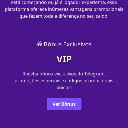
está começando ou já é jogador experiente, essa
plataforma oferece inúmeras vantagens promocionais
que fazem toda a diferença no seu saldo.
🎁 Bônus Exclusivos
VIP
Receba bônus exclusivos do Telegram,
promoções especiais e códigos promocionais
únicos!
Ver Bônus