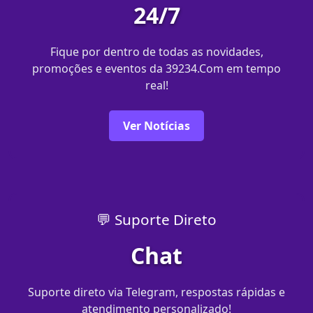
24/7
Fique por dentro de todas as novidades,
promoções e eventos da 39234.Com em tempo
real!
Ver Notícias
💬 Suporte Direto
Chat
Suporte direto via Telegram, respostas rápidas e
atendimento personalizado!