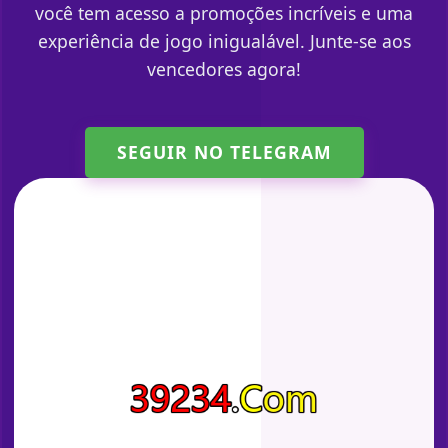
você tem acesso a promoções incríveis e uma
experiência de jogo inigualável. Junte-se aos
vencedores agora!
SEGUIR NO TELEGRAM