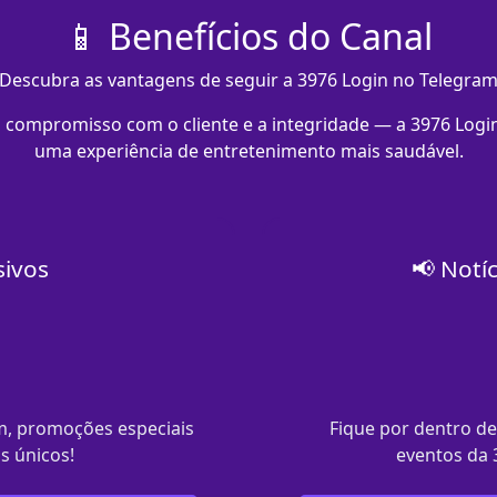
📱 Benefícios do Canal
Descubra as vantagens de seguir a 3976 Login no Telegra
 compromisso com o cliente e a integridade — a 3976 Login
uma experiência de entretenimento mais saudável.
sivos
📢 Notí
m, promoções especiais
Fique por dentro d
s únicos!
eventos da 