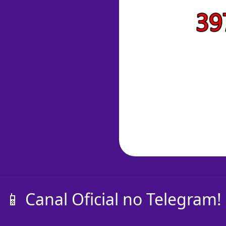
📱 Canal Oficial no Telegram!