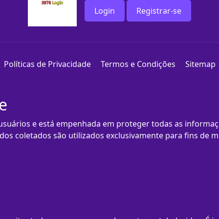
Login
Registrar-se
Políticas de Privacidade
Termos e Condições
Sitemap
de
s usuários e está empenhada em proteger todas as informaç
os coletados são utilizados exclusivamente para fins de m