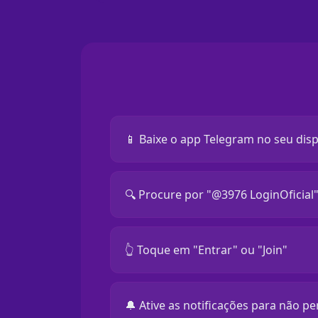
📱 Baixe o app Telegram no seu disp
🔍 Procure por "@3976 LoginOficial
👆 Toque em "Entrar" ou "Join"
🔔 Ative as notificações para não p