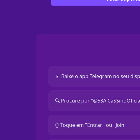
📱 Baixe o app Telegram no seu disp
🔍 Procure por "@53A CaSSinoOficia
👆 Toque em "Entrar" ou "Join"