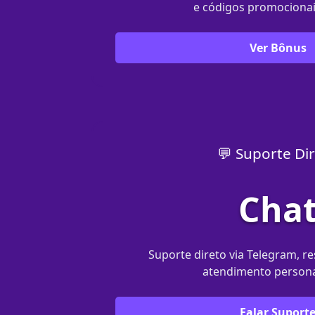
e códigos promocionai
Ver Bônus
💬 Suporte Di
Cha
Suporte direto via Telegram, r
atendimento persona
Falar Suport