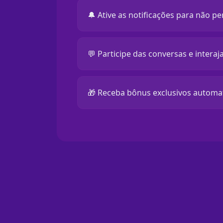
🔔 Ative as notificações para não p
💬 Participe das conversas e interaj
🎁 Receba bônus exclusivos autom