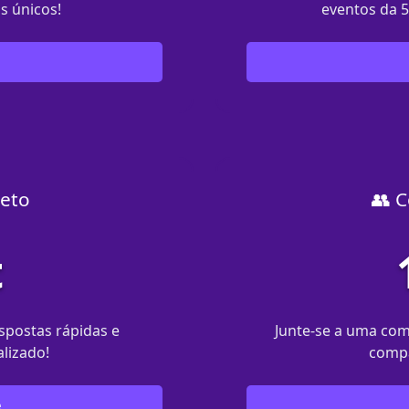
s únicos!
eventos da 
reto
👥 
t
espostas rápidas e
Junte-se a uma com
lizado!
compa
e