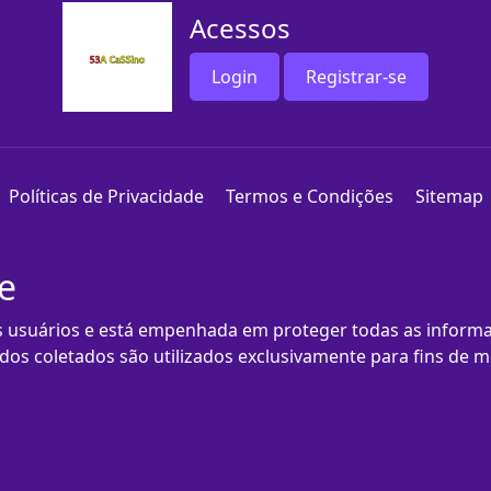
Acessos
Login
Registrar-se
Políticas de Privacidade
Termos e Condições
Sitemap
de
us usuários e está empenhada em proteger todas as inform
os coletados são utilizados exclusivamente para fins de m