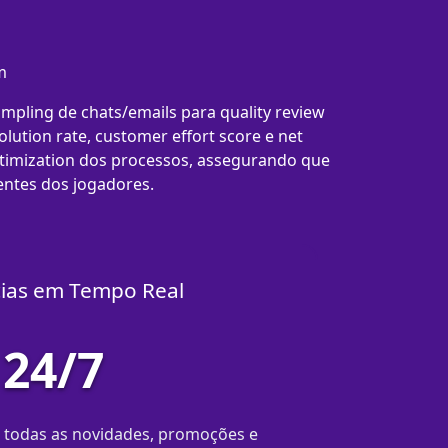
m
ampling de chats/emails para quality review
lution rate, customer effort score e net
ptimization dos processos, assegurando que
entes dos jogadores.
cias em Tempo Real
24/7
e todas as novidades, promoções e