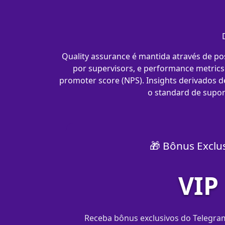
Quality assurance é mantida através de pos
por supervisors, e performance metrics 
promoter score (NPS). Insights derivados 
o standard de supor
🎁 Bônus Exclu
VIP
Receba bônus exclusivos do Telegra