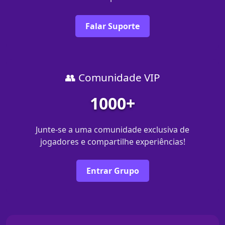
Falar Suporte
👥 Comunidade VIP
1000+
Junte-se a uma comunidade exclusiva de
jogadores e compartilhe experiências!
Entrar Grupo