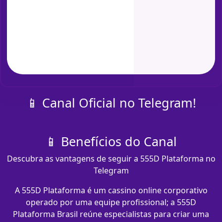
📱 Canal Oficial no Telegram!
📱 Benefícios do Canal
Descubra as vantagens de seguir a 555D Plataforma no
Telegram
A 555D Plataforma é um cassino online corporativo
operado por uma equipe profissional; a 555D
Plataforma Brasil reúne especialistas para criar uma