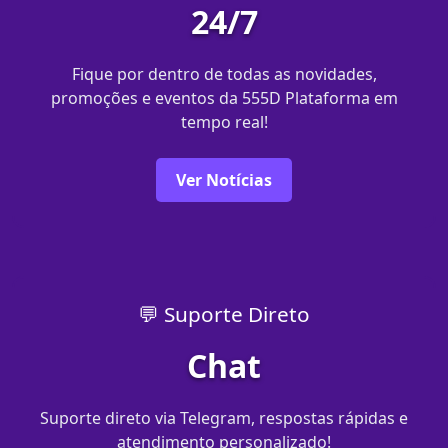
24/7
Fique por dentro de todas as novidades,
promoções e eventos da 555D Plataforma em
tempo real!
Ver Notícias
💬 Suporte Direto
Chat
Suporte direto via Telegram, respostas rápidas e
atendimento personalizado!