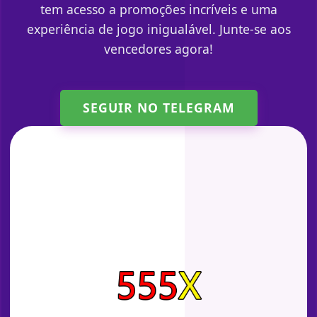
tem acesso a promoções incríveis e uma
experiência de jogo inigualável. Junte-se aos
vencedores agora!
SEGUIR NO TELEGRAM