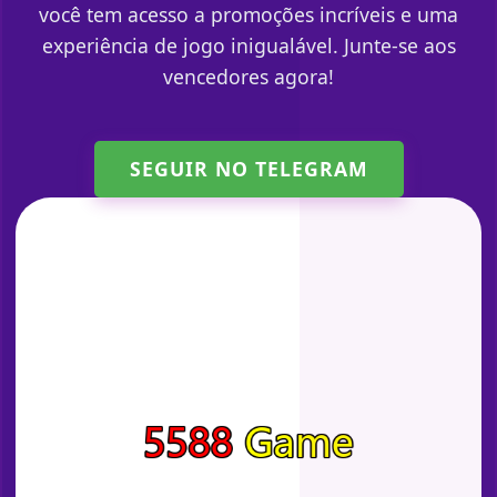
você tem acesso a promoções incríveis e uma
experiência de jogo inigualável. Junte-se aos
vencedores agora!
SEGUIR NO TELEGRAM