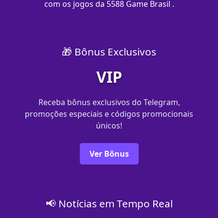
com os jogos da 5588 Game Brasil .
🎁 Bônus Exclusivos
VIP
Receba bônus exclusivos do Telegram,
promoções especiais e códigos promocionais
únicos!
Ver Bônus
📢 Notícias em Tempo Real