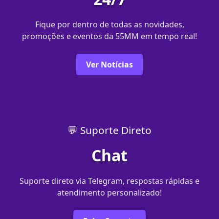
Fique por dentro de todas as novidades,
promoções e eventos da 55MM em tempo real!
Ver Notícias
💬 Suporte Direto
Chat
Suporte direto via Telegram, respostas rápidas e
atendimento personalizado!