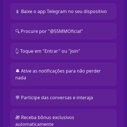
📱 Baixe o app Telegram no seu dispositivo
🔍 Procure por "@55MMOficial"
👆 Toque em "Entrar" ou "Join"
🔔 Ative as notificações para não perder
nada
💬 Participe das conversas e interaja
🎁 Receba bônus exclusivos
automaticamente