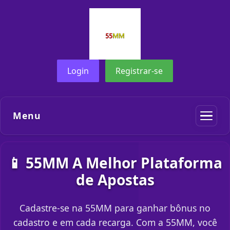
Login
Registrar-se
Menu
📱 55MM A Melhor Plataforma
de Apostas
Cadastre-se na 55MM para ganhar bônus no
cadastro e em cada recarga. Com a 55MM, você