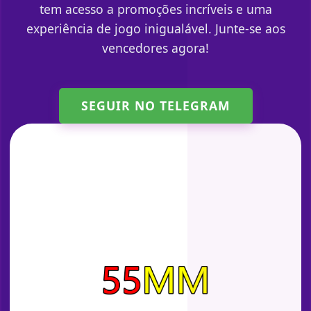
tem acesso a promoções incríveis e uma
experiência de jogo inigualável. Junte-se aos
vencedores agora!
SEGUIR NO TELEGRAM