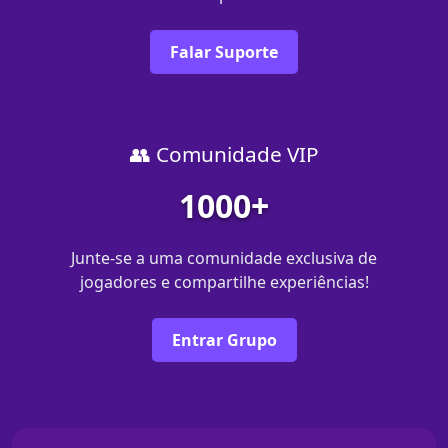
Falar Suporte
👥 Comunidade VIP
1000+
Junte-se a uma comunidade exclusiva de
jogadores e compartilhe experiências!
Entrar Grupo