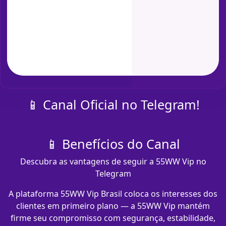
📱 Canal Oficial no Telegram!
📱 Benefícios do Canal
Descubra as vantagens de seguir a 55WW Vip no
Telegram
A plataforma 55WW Vip Brasil coloca os interesses dos
clientes em primeiro plano — a 55WW Vip mantém
firme seu compromisso com segurança, estabilidade,