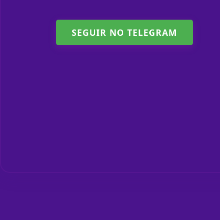
SEGUIR NO TELEGRAM