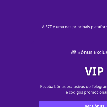
A 57T é uma das principais platafor
🎁 Bônus Exclu
VIP
Receba bônus exclusivos do Telegra
e códigos promocionai
Ver Bônus