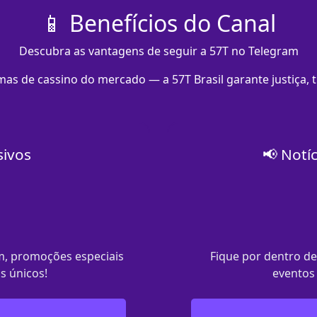
📱 Benefícios do Canal
Descubra as vantagens de seguir a 57T no Telegram
mas de cassino do mercado — a 57T Brasil garante justiça, 
sivos
📢 Notí
m, promoções especiais
Fique por dentro d
s únicos!
eventos