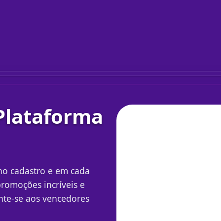
 Plataforma
no cadastro e em cada
promoções incríveis e
unte-se aos vencedores