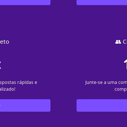
reto
👥 
t
espostas rápidas e
Junte-se a uma com
lizado!
compa
e