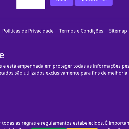
Políticas de Privacidade
Termos e Condições
Sitemap
de
ios e está empenhada em proteger todas as informações pe
tados são utilizados exclusivamente para fins de melhoria
todas as regras e regulamentos estabelecidos. É importan