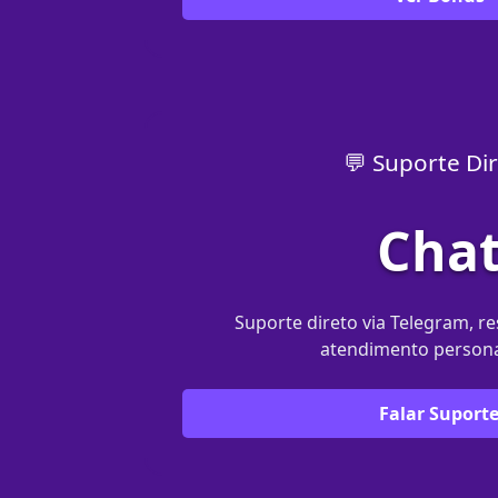
💬 Suporte Di
Cha
Suporte direto via Telegram, r
atendimento persona
Falar Suport