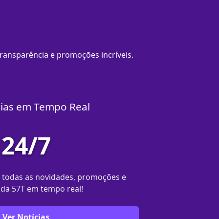
transparência e promoções incríveis.
cias em Tempo Real
24/7
e todas as novidades, promoções e
 da 57T em tempo real!
Ver Notícias