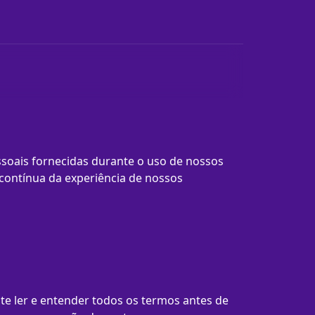
ssoais fornecidas durante o uso de nossos
 contínua da experiência de nossos
te ler e entender todos os termos antes de