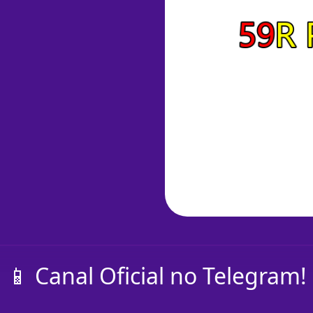
📱 Canal Oficial no Telegram!