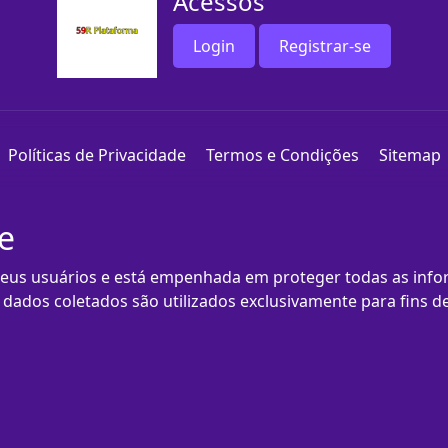
Acessos
Login
Registrar-se
Políticas de Privacidade
Termos e Condições
Sitemap
de
 seus usuários e está empenhada em proteger todas as inf
dados coletados são utilizados exclusivamente para fins d