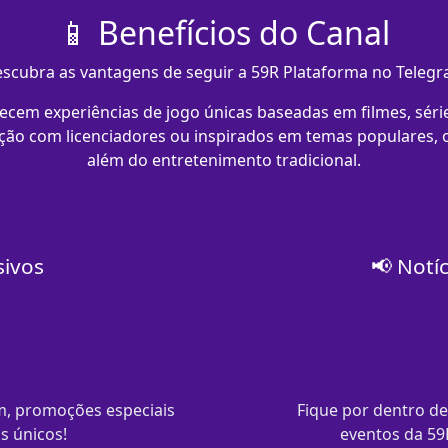
📱 Benefícios do Canal
scubra as vantagens de seguir a 59R Plataforma no Teleg
ecem experiências de jogo únicas baseadas em filmes, séries
ção com licenciadores ou inspirados em temas populares, 
além do entretenimento tradicional.
sivos
📢 Notí
m, promoções especiais
Fique por dentro d
s únicos!
eventos da 59