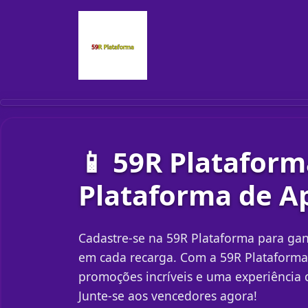
📱 59R Platafor
Plataforma de A
Cadastre-se na 59R Plataforma para ga
em cada recarga. Com a 59R Plataforma
promoções incríveis e uma experiência d
Junte-se aos vencedores agora!