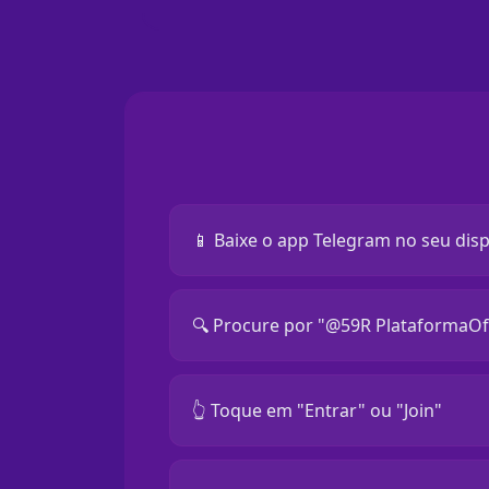
📱 Baixe o app Telegram no seu disp
🔍 Procure por "@59R PlataformaOfi
👆 Toque em "Entrar" ou "Join"