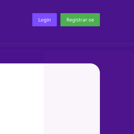
Login
Registrar-se