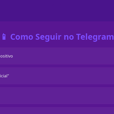
📱 Como Seguir no Telegram
ositivo
cial"