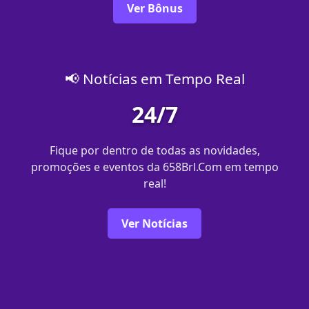
Ver Bônus
📢 Notícias em Tempo Real
24/7
Fique por dentro de todas as novidades,
promoções e eventos da 658Brl.Com em tempo
real!
Ver Notícias