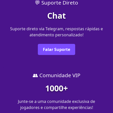
💬 Suporte Direto
Chat
Suporte direto via Telegram, respostas rápidas e
atendimento personalizado!
Falar Suporte
👥 Comunidade VIP
1000+
Junte-se a uma comunidade exclusiva de
jogadores e compartilhe experiências!