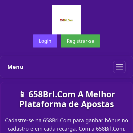
Login
Registrar-se
Menu
📱 658Brl.Com A Melhor
Plataforma de Apostas
Cadastre-se na 658Brl.Com para ganhar bônus no
cadastro e em cada recarga. Com a 658Brl.Com,