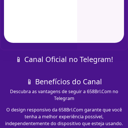
📱 Canal Oficial no Telegram!
📱 Benefícios do Canal
Descubra as vantagens de seguir a 658Brl.Com no
Telegram
O design responsivo da 658Brl.Com garante que você
tenha a melhor experiência possível,
independentemente do dispositivo que esteja usando.