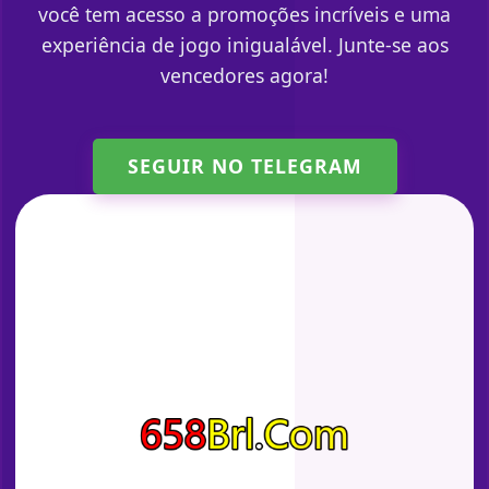
você tem acesso a promoções incríveis e uma
experiência de jogo inigualável. Junte-se aos
vencedores agora!
SEGUIR NO TELEGRAM