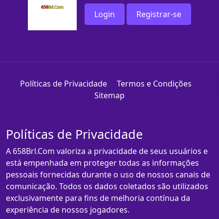
Login
Registrar-se
Políticas de Privacidade
Termos e Condições
Sitemap
Políticas de Privacidade
A 658Brl.Com valoriza a privacidade de seus usuários e
está empenhada em proteger todas as informações
pessoais fornecidas durante o uso de nossos canais de
comunicação. Todos os dados coletados são utilizados
exclusivamente para fins de melhoria contínua da
experiência de nossos jogadores.