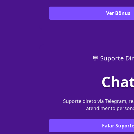
Ver Bônus
💬 Suporte Di
Cha
Suporte direto via Telegram, r
atendimento persona
Falar Suport