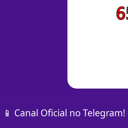
📱 Canal Oficial no Telegram!