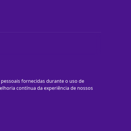
 pessoais fornecidas durante o uso de
elhoria contínua da experiência de nossos