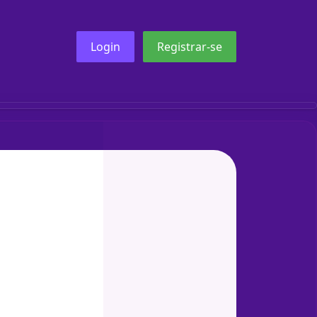
Login
Registrar-se