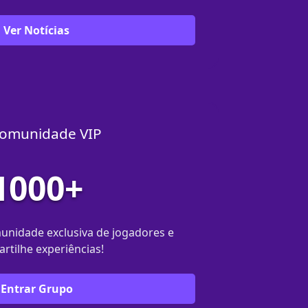
Ver Notícias
Comunidade VIP
1000+
unidade exclusiva de jogadores e
rtilhe experiências!
Entrar Grupo