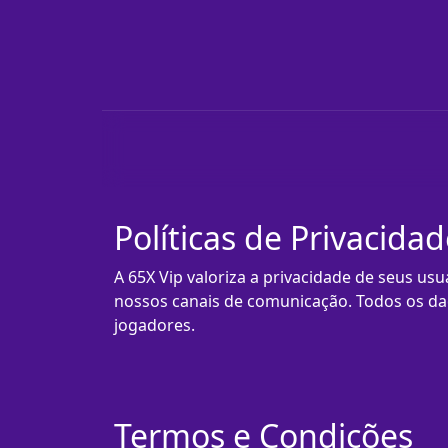
Políticas de Privacida
A 65X Vip valoriza a privacidade de seus u
nossos canais de comunicação. Todos os dad
jogadores.
Termos e Condições