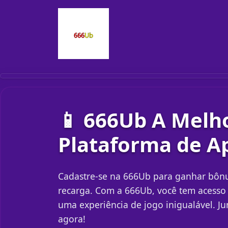
📱 666Ub A Melh
Plataforma de A
Cadastre-se na 666Ub para ganhar bônu
recarga. Com a 666Ub, você tem acesso 
uma experiência de jogo inigualável. J
agora!