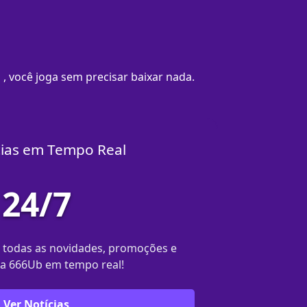
, você joga sem precisar baixar nada.
cias em Tempo Real
24/7
e todas as novidades, promoções e
a 666Ub em tempo real!
Ver Notícias