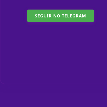
SEGUIR NO TELEGRAM