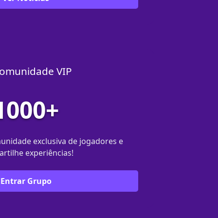
Comunidade VIP
1000+
unidade exclusiva de jogadores e
rtilhe experiências!
Entrar Grupo