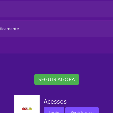
a
aticamente
SEGUIR AGORA
Acessos
Login
Registrar-se