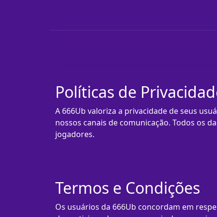
Políticas de Privacida
A 666Ub valoriza a privacidade de seus usu
nossos canais de comunicação. Todos os dad
jogadores.
Termos e Condições
Os usuários da 666Ub concordam em respeit