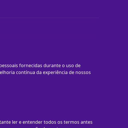
pessoais fornecidas durante o uso de
elhoria contínua da experiência de nossos
ante ler e entender todos os termos antes