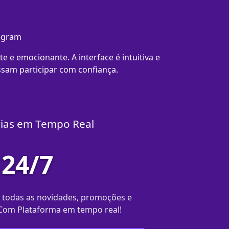
legram
 e emocionante. A interface é intuitiva e
ssam participar com confiança.
cias em Tempo Real
24/7
e todas as novidades, promoções e
Com Plataforma em tempo real!