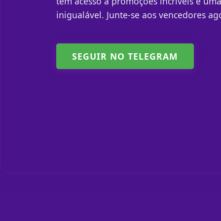
tem acesso a promoções incríveis e uma
inigualável. Junte-se aos vencedores ag
SEGUIR NO TELEGRAM