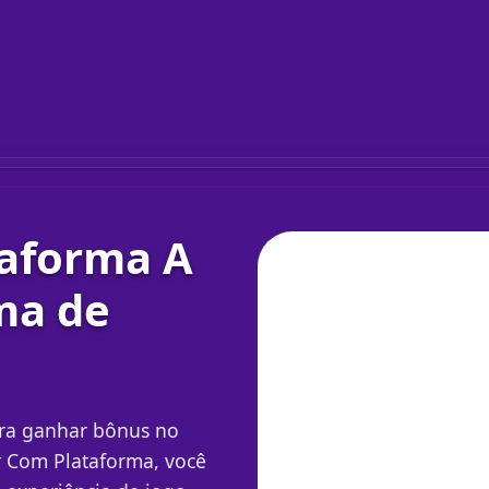
taforma A
ma de
ara ganhar bônus no
r Com Plataforma, você