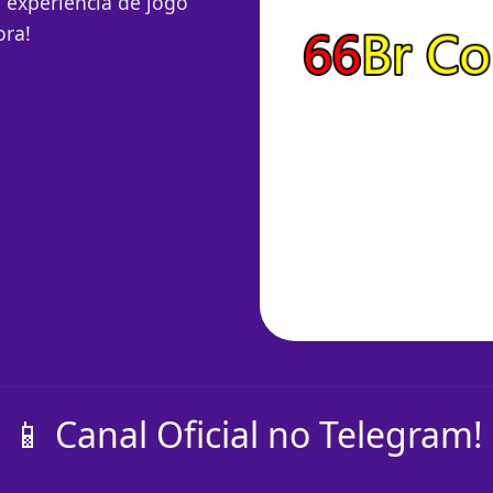
 experiência de jogo
ora!
📱 Canal Oficial no Telegram!