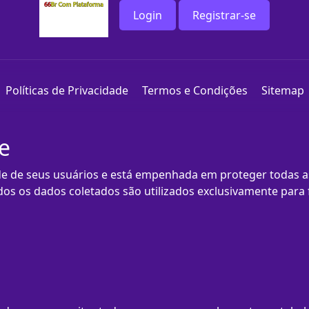
Login
Registrar-se
Políticas de Privacidade
Termos e Condições
Sitemap
de
ade de seus usuários e está empenhada em proteger todas a
os os dados coletados são utilizados exclusivamente para 