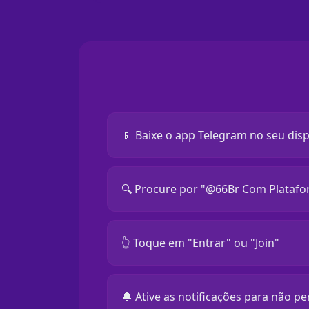
📱 Baixe o app Telegram no seu disp
🔍 Procure por "@66Br Com Platafo
👆 Toque em "Entrar" ou "Join"
🔔 Ative as notificações para não p