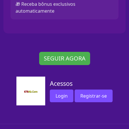
🎁 Receba bônus exclusivos
automaticamente
SEGUIR AGORA
Acessos
Login
Registrar-se