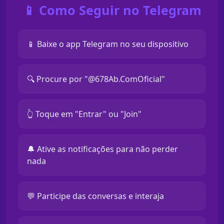
📱 Como Seguir no Telegram
📱 Baixe o app Telegram no seu dispositivo
🔍 Procure por "@678Ab.ComOficial"
👆 Toque em "Entrar" ou "Join"
🔔 Ative as notificações para não perder
nada
💬 Participe das conversas e interaja