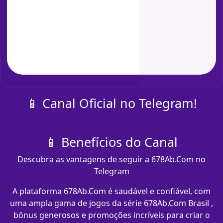
📱 Canal Oficial no Telegram!
📱 Benefícios do Canal
Descubra as vantagens de seguir a 678Ab.Com no
Telegram
A plataforma 678Ab.Com é saudável e confiável, com
uma ampla gama de jogos da série 678Ab.Com Brasil ,
bônus generosos e promoções incríveis para criar o