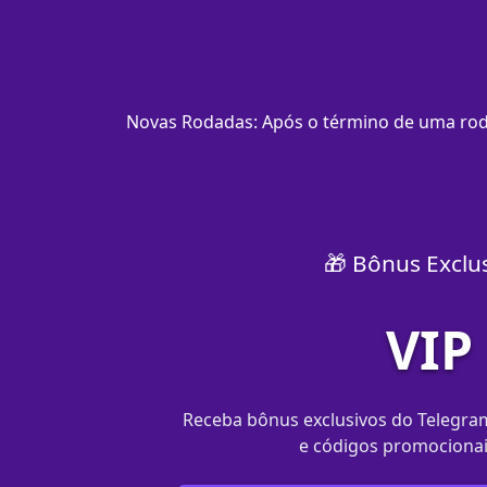
Novas Rodadas: Após o término de uma ro
🎁 Bônus Exclu
VIP
Receba bônus exclusivos do Telegra
e códigos promocionai