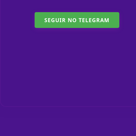
SEGUIR NO TELEGRAM