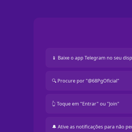
📱 Baixe o app Telegram no seu disp
🔍 Procure por "@68PgOficial"
👆 Toque em "Entrar" ou "Join"
🔔 Ative as notificações para não p