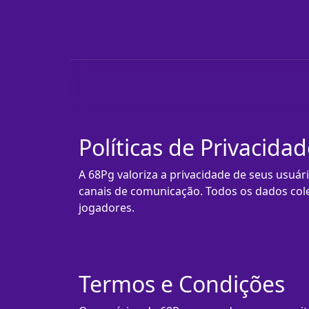
Políticas de Privacida
A 68Pg valoriza a privacidade de seus usuá
canais de comunicação. Todos os dados cole
jogadores.
Termos e Condições