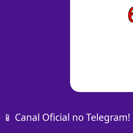
📱 Canal Oficial no Telegram!