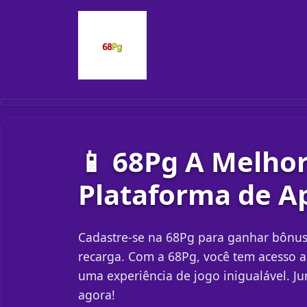
📱 68Pg A Melho
Plataforma de A
Cadastre-se na 68Pg para ganhar bônus
recarga. Com a 68Pg, você tem acesso a
uma experiência de jogo inigualável. J
agora!