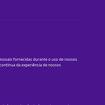
essoais fornecidas durante o uso de nossos
 contínua da experiência de nossos