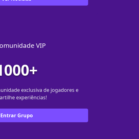
Comunidade VIP
1000+
unidade exclusiva de jogadores e
rtilhe experiências!
Entrar Grupo