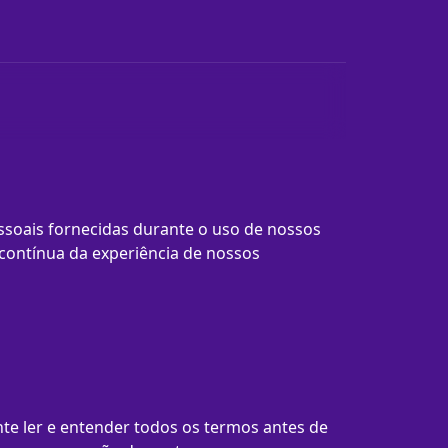
ssoais fornecidas durante o uso de nossos
 contínua da experiência de nossos
te ler e entender todos os termos antes de