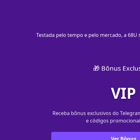
Testada pelo tempo e pelo mercado, a 68U 
🎁 Bônus Exclu
VIP
Receba bônus exclusivos do Telegra
e códigos promocionai
Ver Bônus