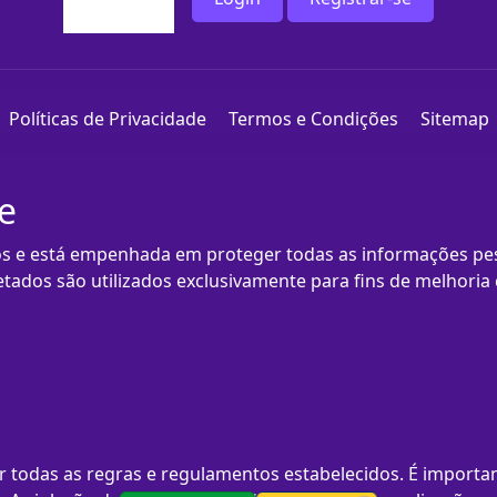
Políticas de Privacidade
Termos e Condições
Sitemap
de
ios e está empenhada em proteger todas as informações pe
tados são utilizados exclusivamente para fins de melhoria
todas as regras e regulamentos estabelecidos. É importan