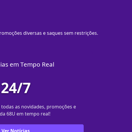
romoções diversas e saques sem restrições.
cias em Tempo Real
24/7
e todas as novidades, promoções e
 da 68U em tempo real!
Ver Notícias