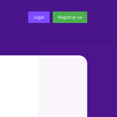
Login
Registrar-se