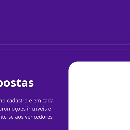
postas
no cadastro e em cada
promoções incríveis e
unte-se aos vencedores