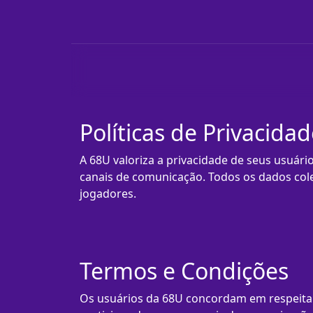
Políticas de Privacida
A 68U valoriza a privacidade de seus usuár
canais de comunicação. Todos os dados cole
jogadores.
Termos e Condições
Os usuários da 68U concordam em respeitar 