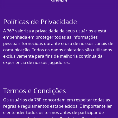
Sitemap
Políticas de Privacidade
A 76P valoriza a privacidade de seus usuários e está
empenhada em proteger todas as informações
pessoais fornecidas durante o uso de nossos canais de
comunicação. Todos os dados coletados são utilizados
exclusivamente para fins de melhoria contínua da
experiência de nossos jogadores.
Termos e Condições
Os usuários da 76P concordam em respeitar todas as
regras e regulamentos estabelecidos. É importante ler
e entender todos os termos antes de participar de