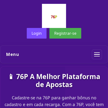
Login
Registrar-se
Menu
📱 76P A Melhor Plataforma
de Apostas
Cadastre-se na 76P para ganhar bônus no
cadastro e em cada recarga. Com a 76P, você tem