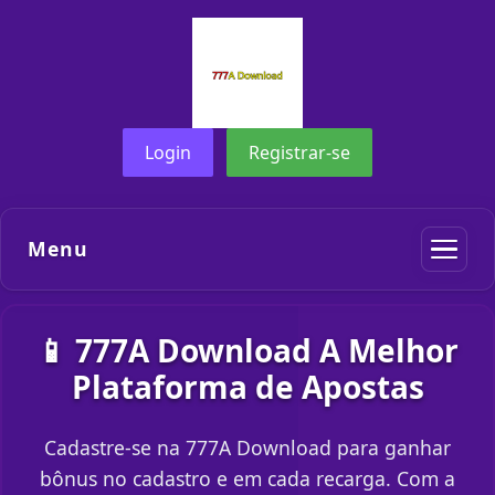
Login
Registrar-se
Menu
📱 777A Download A Melhor
Plataforma de Apostas
Cadastre-se na 777A Download para ganhar
bônus no cadastro e em cada recarga. Com a