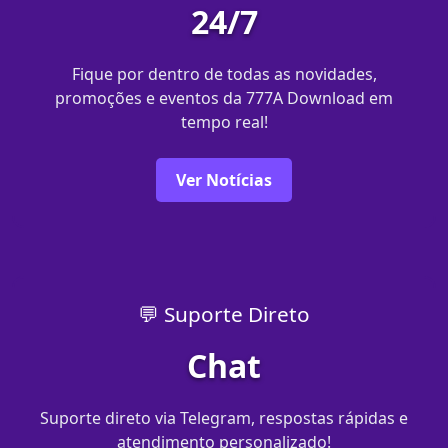
24/7
Fique por dentro de todas as novidades,
promoções e eventos da 777A Download em
tempo real!
Ver Notícias
💬 Suporte Direto
Chat
Suporte direto via Telegram, respostas rápidas e
atendimento personalizado!