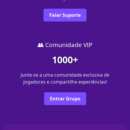
Falar Suporte
👥 Comunidade VIP
1000+
Junte-se a uma comunidade exclusiva de
jogadores e compartilhe experiências!
Entrar Grupo