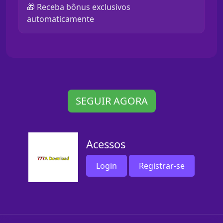
🎁 Receba bônus exclusivos
automaticamente
SEGUIR AGORA
Acessos
Login
Registrar-se