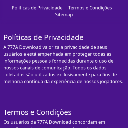
Políticas de Privacidade
Termos e Condições
Sitemap
Políticas de Privacidade
A 777A Download valoriza a privacidade de seus
usuários e está empenhada em proteger todas as
informações pessoais fornecidas durante o uso de
nossos canais de comunicação. Todos os dados
coletados são utilizados exclusivamente para fins de
melhoria contínua da experiência de nossos jogadores.
Termos e Condições
Os usuários da 777A Download concordam em