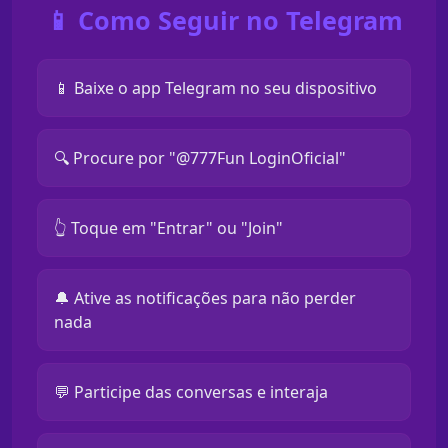
📱 Como Seguir no Telegram
📱 Baixe o app Telegram no seu dispositivo
🔍 Procure por "@777Fun LoginOficial"
👆 Toque em "Entrar" ou "Join"
🔔 Ative as notificações para não perder
nada
💬 Participe das conversas e interaja