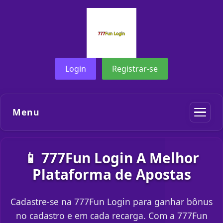
Login
Registrar-se
Menu
📱 777Fun Login A Melhor
Plataforma de Apostas
Cadastre-se na 777Fun Login para ganhar bônus
no cadastro e em cada recarga. Com a 777Fun