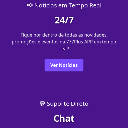
📢 Notícias em Tempo Real
24/7
Fique por dentro de todas as novidades,
promoções e eventos da 777Plus APP em tempo
real!
Ver Notícias
💬 Suporte Direto
Chat