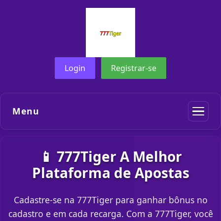
Login
Registrar-se
Menu
📱 777Tiger A Melhor
Plataforma de Apostas
Cadastre-se na 777Tiger para ganhar bônus no
cadastro e em cada recarga. Com a 777Tiger, você