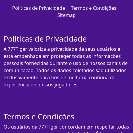
Políticas de Privacidade
Termos e Condições
Sitemap
Políticas de Privacidade
A 777Tiger valoriza a privacidade de seus usuários e
está empenhada em proteger todas as informações
pessoais fornecidas durante o uso de nossos canais de
comunicação. Todos os dados coletados são utilizados
exclusivamente para fins de melhoria contínua da
experiência de nossos jogadores.
Termos e Condições
Os usuários da 777Tiger concordam em respeitar todas