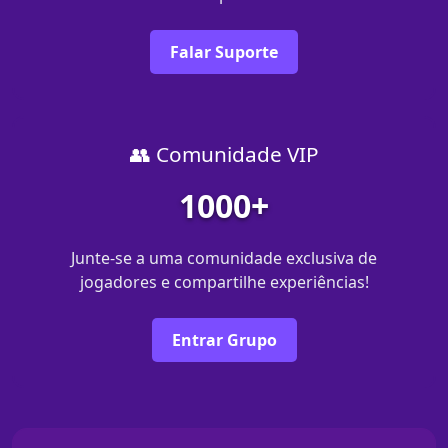
Falar Suporte
👥 Comunidade VIP
1000+
Junte-se a uma comunidade exclusiva de
jogadores e compartilhe experiências!
Entrar Grupo