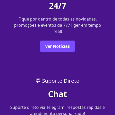
24/7
Fique por dentro de todas as novidades,
promoções e eventos da 777Tiger em tempo
real!
Ver Notícias
💬 Suporte Direto
Chat
Suporte direto via Telegram, respostas rápidas e
atendimento personalizado!