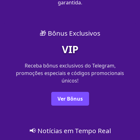
garantida.
🎁 Bônus Exclusivos
VIP
Receba bônus exclusivos do Telegram,
promoções especiais e códigos promocionais
únicos!
Ver Bônus
📢 Notícias em Tempo Real