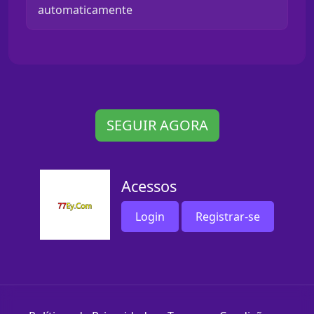
automaticamente
SEGUIR AGORA
Acessos
Login
Registrar-se