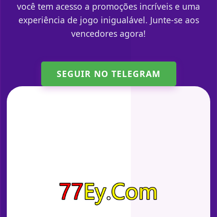
você tem acesso a promoções incríveis e uma
experiência de jogo inigualável. Junte-se aos
vencedores agora!
SEGUIR NO TELEGRAM