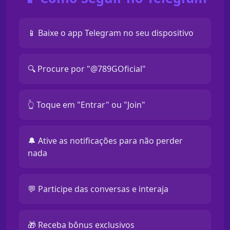
📱 Baixe o app Telegram no seu dispositivo
🔍 Procure por "@789GOficial"
👆 Toque em "Entrar" ou "Join"
🔔 Ative as notificações para não perder
nada
💬 Participe das conversas e interaja
🎁 Receba bônus exclusivos