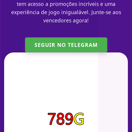
tem acesso a promoções incríveis e uma
experiência de jogo inigualável. Junte-se aos
vencedores agora!
SEGUIR NO TELEGRAM