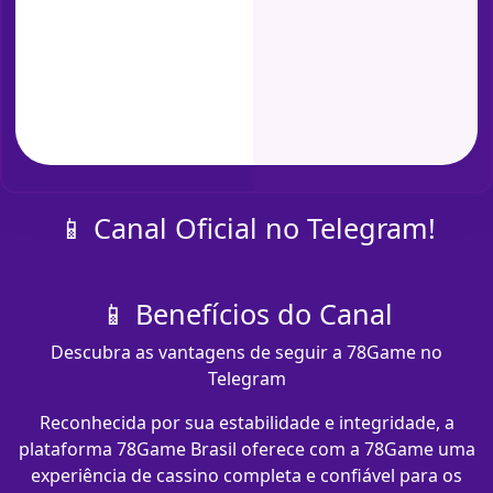
📱 Canal Oficial no Telegram!
📱 Benefícios do Canal
Descubra as vantagens de seguir a 78Game no
Telegram
Reconhecida por sua estabilidade e integridade, a
plataforma 78Game Brasil oferece com a 78Game uma
experiência de cassino completa e confiável para os