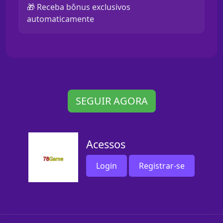
🎁 Receba bônus exclusivos
automaticamente
SEGUIR AGORA
Acessos
Login
Registrar-se