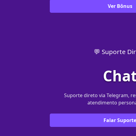
Ver Bônus
💬 Suporte Di
Cha
Suporte direto via Telegram, r
atendimento persona
Falar Suport