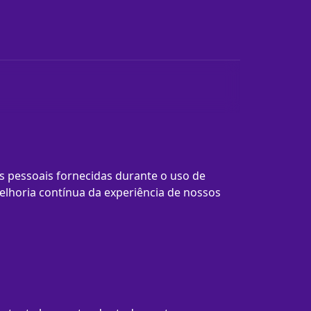
s pessoais fornecidas durante o uso de
elhoria contínua da experiência de nossos