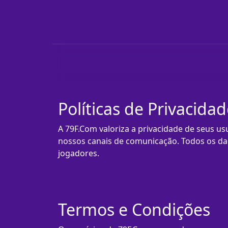
Políticas de Privacida
A 79F.Com valoriza a privacidade de seus u
nossos canais de comunicação. Todos os dad
jogadores.
Termos e Condições