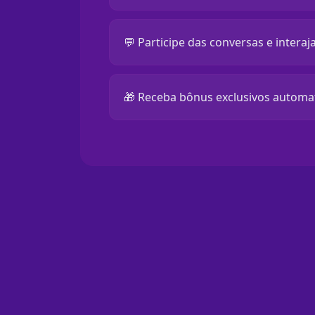
💬 Participe das conversas e interaj
🎁 Receba bônus exclusivos autom