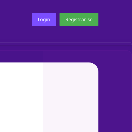
Login
Registrar-se