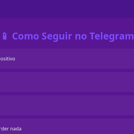
📱 Como Seguir no Telegram
ositivo
erder nada