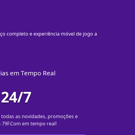
ço completo e experiência móvel de jogo a
cias em Tempo Real
24/7
e todas as novidades, promoções e
a 79F.Com em tempo real!