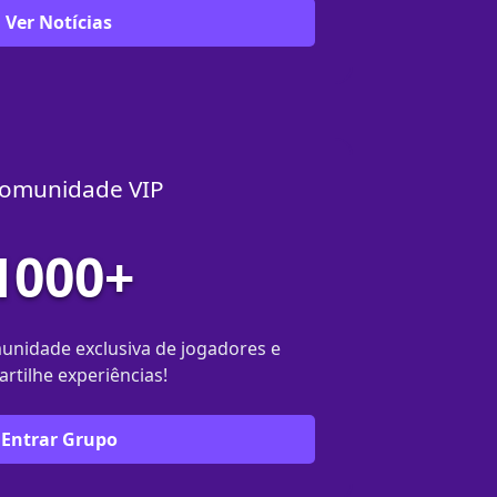
Ver Notícias
Comunidade VIP
1000+
unidade exclusiva de jogadores e
rtilhe experiências!
Entrar Grupo