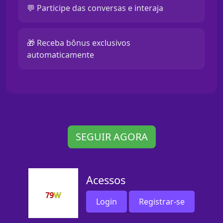
💬 Participe das conversas e interaja
🎁 Receba bônus exclusivos
automaticamente
SEGUIR AGORA
Acessos
Login
Registrar-se