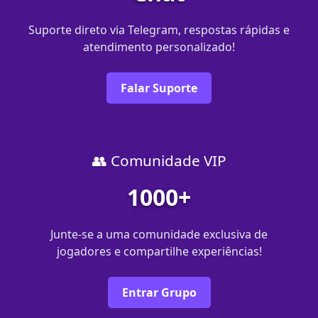
Suporte direto via Telegram, respostas rápidas e
atendimento personalizado!
Falar Suporte
👥 Comunidade VIP
1000+
Junte-se a uma comunidade exclusiva de
jogadores e compartilhe experiências!
Entrar Grupo