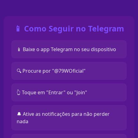
📱 Como Seguir no Telegram
📱 Baixe o app Telegram no seu dispositivo
🔍 Procure por "@79WOficial"
👆 Toque em "Entrar" ou "Join"
🔔 Ative as notificações para não perder
nada