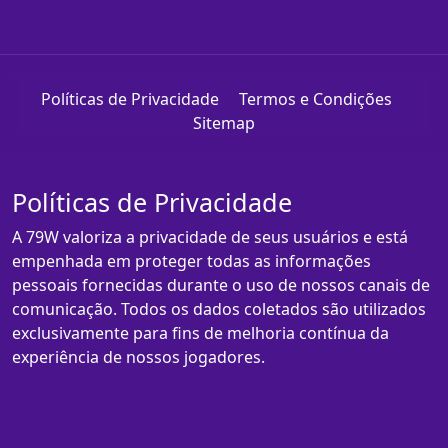
Políticas de Privacidade
Termos e Condições
Sitemap
Políticas de Privacidade
A 79W valoriza a privacidade de seus usuários e está
empenhada em proteger todas as informações
pessoais fornecidas durante o uso de nossos canais de
comunicação. Todos os dados coletados são utilizados
exclusivamente para fins de melhoria contínua da
experiência de nossos jogadores.