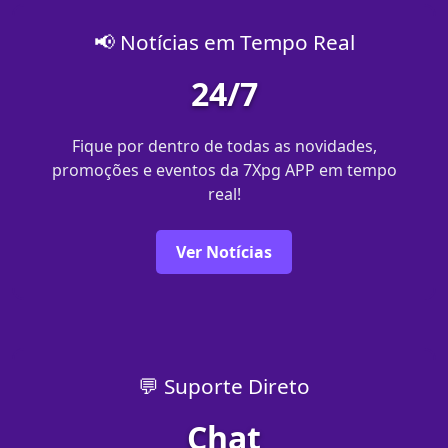
📢 Notícias em Tempo Real
24/7
Fique por dentro de todas as novidades,
promoções e eventos da 7Xpg APP em tempo
real!
Ver Notícias
💬 Suporte Direto
Chat