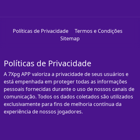
Políticas de Privacidade
Termos e Condições
Sitemap
Políticas de Privacidade
A 7Xpg APP valoriza a privacidade de seus usuários e
está empenhada em proteger todas as informações
pessoais fornecidas durante o uso de nossos canais de
comunicação. Todos os dados coletados são utilizados
exclusivamente para fins de melhoria contínua da
experiência de nossos jogadores.