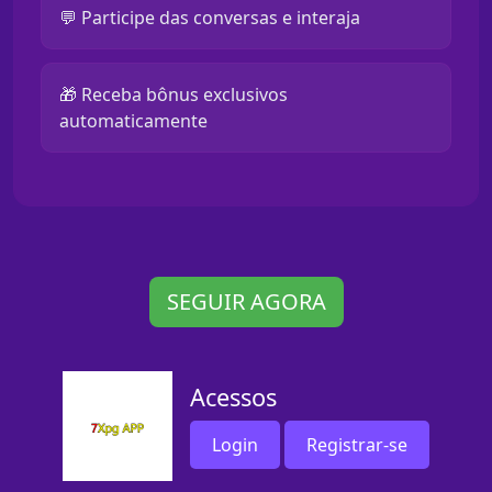
💬 Participe das conversas e interaja
🎁 Receba bônus exclusivos
automaticamente
SEGUIR AGORA
Acessos
Login
Registrar-se